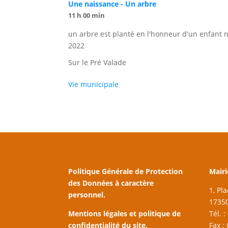
Une naissance - Un arbre
11 h 00 min
un arbre est planté en l'honneur d'un enfant 
2022
Sur le Pré Valade
Vie municipale
Politique Générale de Protection
Mairi
des Données à caractère
1, Pl
personnel.
17350
Mentions légales et politique de
Tél. 
confidentialité du site.
Fax :