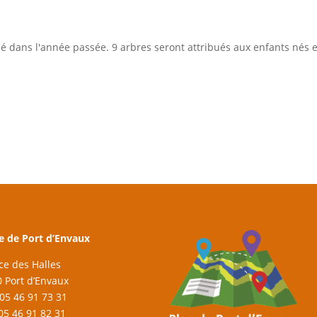
né dans l'année passée. 9 arbres seront attribués aux enfants nés 
e de Port d’Envaux
ace des Halles
 Port d’Envaux
: 05 46 91 73 31
 05 46 91 82 31