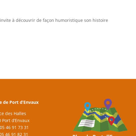
invite à découvrir de façon humoristique son histoire
e de Port d’Envaux
ace des Halles
 Port d’Envaux
: 05 46 91 73 31
 05 46 91 82 31