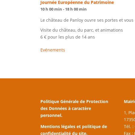
Journée Européenne du Patrimoine
10 h 00 min - 18 h 00 min
Le château de Panloy ouvre ses portes et vous 
Visite du château, du parc, et animations
6 € pour les plus de 14 ans
Evénements
Politique Générale de Protection
Mairi
des Données à caractère
1, Pl
personnel.
17350
Mentions légales et politique de
Tél. 
confidentialité du site.
Fax :