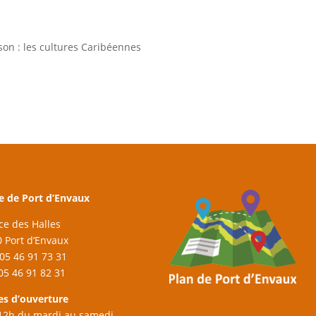
on : les cultures Caribéennes
e de Port d’Envaux
ace des Halles
 Port d’Envaux
: 05 46 91 73 31
 05 46 91 82 31
es d’ouverture
12h du mardi au samedi