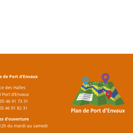
e de Port d’Envaux
ace des Halles
 Port d’Envaux
: 05 46 91 73 31
 05 46 91 82 31
es d’ouverture
12h du mardi au samedi