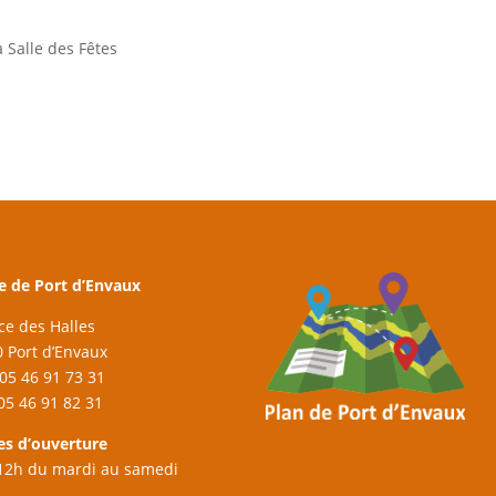
 Salle des Fêtes
e de Port d’Envaux
ace des Halles
 Port d’Envaux
: 05 46 91 73 31
 05 46 91 82 31
es d’ouverture
12h du mardi au samedi