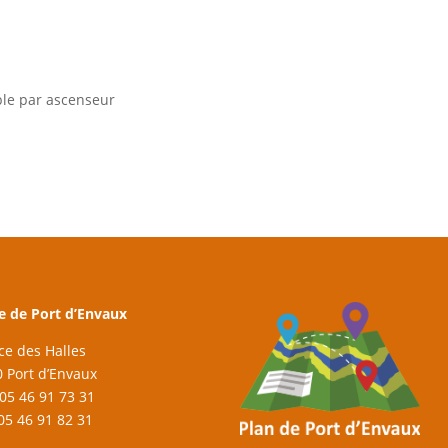
ible par ascenseur
e de Port d’Envaux
ace des Halles
 Port d’Envaux
: 05 46 91 73 31
 05 46 91 82 31