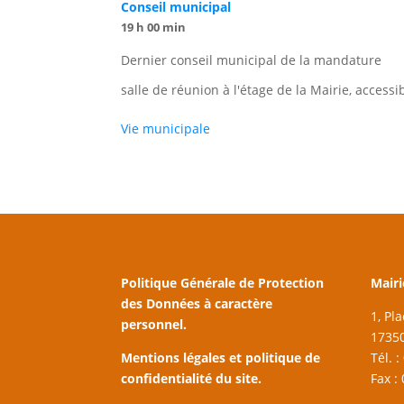
Conseil municipal
19 h 00 min
Dernier conseil municipal de la mandature
salle de réunion à l'étage de la Mairie, access
Vie municipale
Politique Générale de Protection
Mairi
des Données à caractère
1, Pl
personnel.
17350
Mentions légales et politique de
Tél. 
confidentialité du site.
Fax :