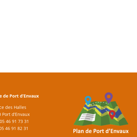
e de Port d’Envaux
ace des Halles
 Port d’Envaux
: 05 46 91 73 31
 05 46 91 82 31