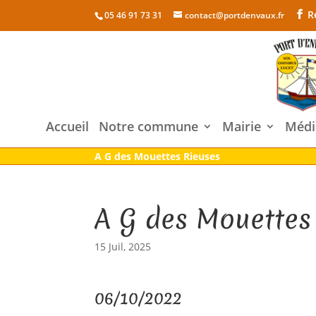
R
05 46 91 73 31
contact@portdenvaux.fr
Accueil
Notre commune
Mairie
Médi
A G des Mouettes Rieuses
A G des Mouettes
15 Juil, 2025
06/10/2022