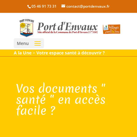
05 46 91 73 31
contact@portdenvaux.fr
Menu
A la Une
>
Votre espace santé à découvrir ?
Vos documents "
santé " en accès
facile ?