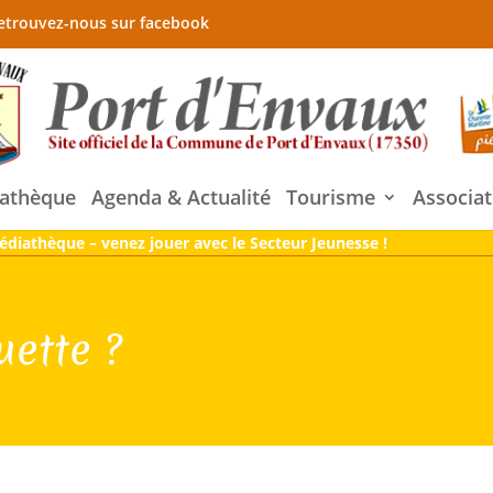
etrouvez-nous sur facebook
athèque
Agenda & Actualité
Tourisme
Associat
édiathèque – venez jouer avec le Secteur Jeunesse !
uette ?