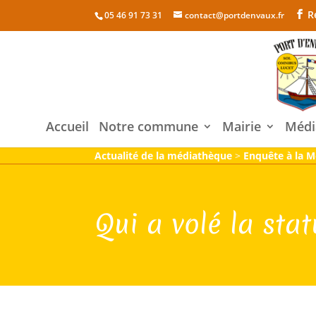
R
05 46 91 73 31
contact@portdenvaux.fr
Accueil
Notre commune
Mairie
Médi
Actualité de la médiathèque
>
Enquête à la M
Qui a volé la stat