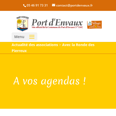
05 46 91 73 31
contact@portdenvaux.fr
Menu
Actualité des associations
>
Avec la Ronde des
Pierreux
A vos agendas !