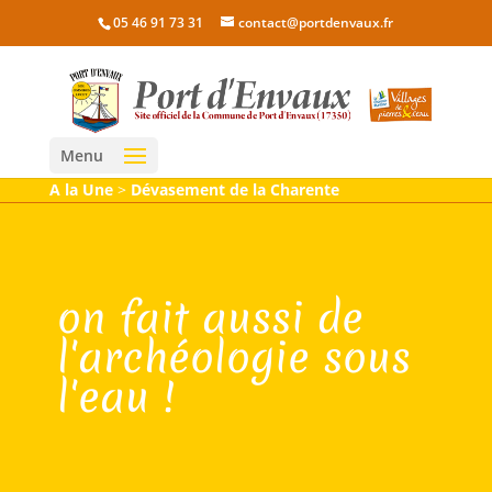
05 46 91 73 31
contact@portdenvaux.fr
Menu
A la Une
>
Dévasement de la Charente
on fait aussi de
l'archéologie sous
l'eau !