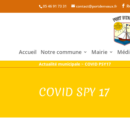
R
05 46 91 73 31
contact@portdenvaux.fr
Accueil
Notre commune
Mairie
Médi
Actualité municipale
>
COVID PSY17
COVID SPY 17