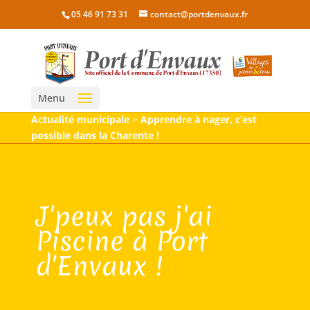
05 46 91 73 31
contact@portdenvaux.fr
Menu
Actualité municipale
>
Apprendre à nager, c’est
possible dans la Charente !
J'peux pas j'ai
Piscine à Port
d'Envaux !