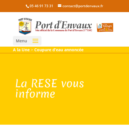
05 46 91 73 31
contact@portdenvaux.fr
Menu
A la Une
>
Coupure d’eau annoncée
La RESE vous
informe