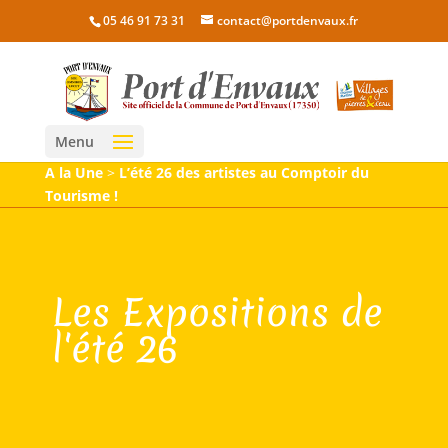
05 46 91 73 31
contact@portdenvaux.fr
Menu
A la Une
>
L’été 26 des artistes au Comptoir du
Tourisme !
Les Expositions de
l'été 26