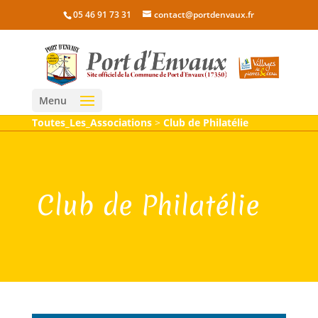
05 46 91 73 31
contact@portdenvaux.fr
Menu
Toutes_Les_Associations
>
Club de Philatélie
Club de Philatélie