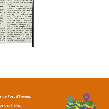
e de Port d’Envaux
ace des Halles