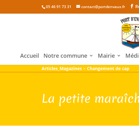
R
05 46 91 73 31
contact@portdenvaux.fr
Accueil
Notre commune
Mairie
Médi
Articles_Magazines
>
Changement de cap
La petite maraîc