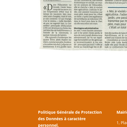
Politique Générale de Protection
Mairi
des Données à caractère
1, Pl
personnel.