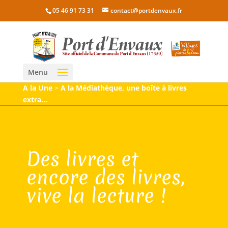
05 46 91 73 31
contact@portdenvaux.fr
Menu
A la Une
>
A la Médiathèque, une boîte à livres
extra…
Des livres et
encore des livres,
vive la lecture !