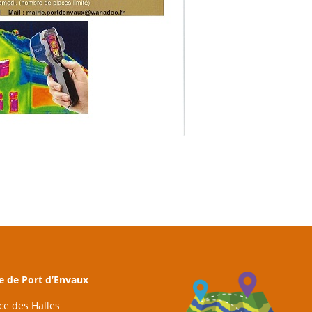
e de Port d’Envaux
ace des Halles