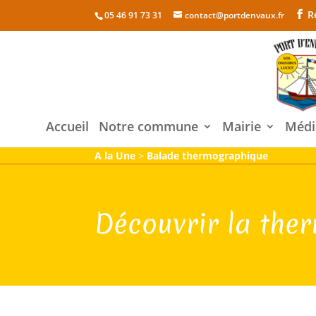
R
05 46 91 73 31
contact@portdenvaux.fr
Accueil
Notre commune
Mairie
Médi
A la Une
>
Balade thermographique
Découvrir la the