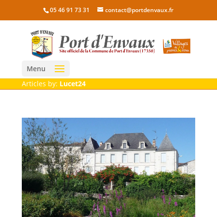
05 46 91 73 31
contact@portdenvaux.fr
Menu
Articles by:
Lucet24