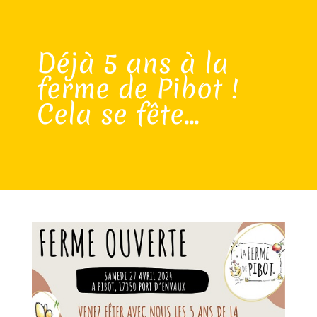
Déjà 5 ans à la
ferme de Pibot !
Cela se fête...