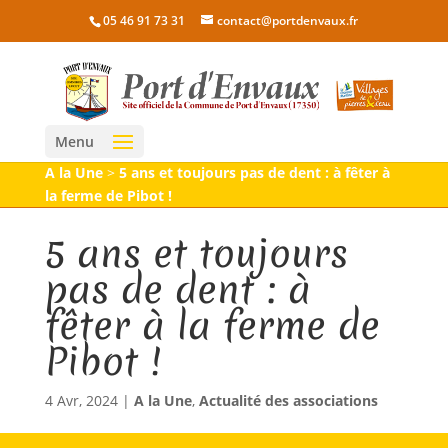
05 46 91 73 31
contact@portdenvaux.fr
Menu
A la Une
>
5 ans et toujours pas de dent : à fêter à
la ferme de Pibot !
5 ans et toujours
pas de dent : à
fêter à la ferme de
Pibot !
4 Avr, 2024
|
A la Une
,
Actualité des associations