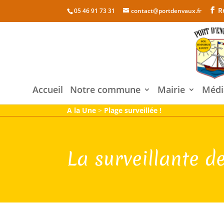
R
05 46 91 73 31
contact@portdenvaux.fr
Accueil
Notre commune
Mairie
Médi
A la Une
>
Plage surveillée !
La surveillante d