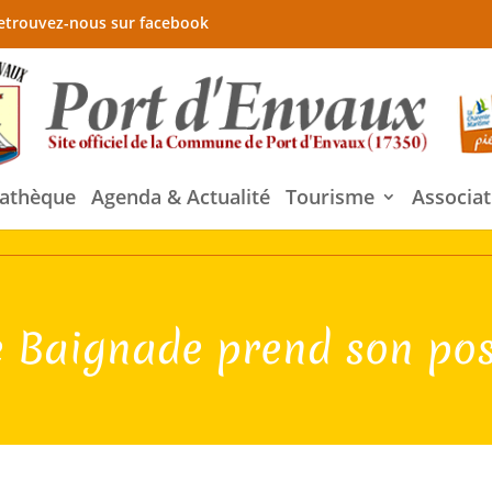
etrouvez-nous sur facebook
athèque
Agenda & Actualité
Tourisme
Associat
e Baignade prend son pos