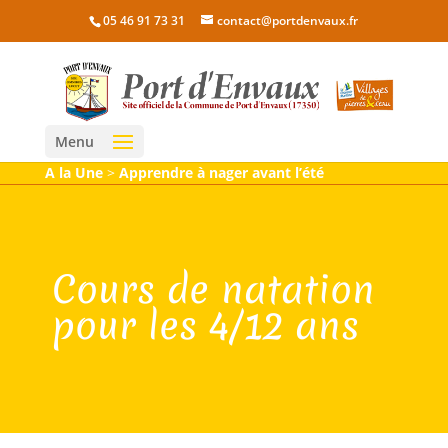
05 46 91 73 31
contact@portdenvaux.fr
Menu
A la Une
>
Apprendre à nager avant l’été
Cours de natation
pour les 4/12 ans