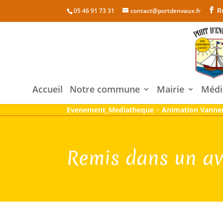
R
05 46 91 73 31
contact@portdenvaux.fr
Accueil
Notre commune
Mairie
Médi
Evenement_Mediatheque
>
Animation Vanner
Remis dans un av