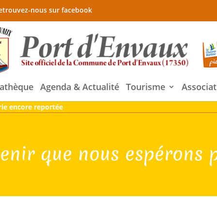
etrouvez-nous sur facebook
athèque
Agenda & Actualité
Tourisme
Associat
ie encore reportée
enir que nous espérons p