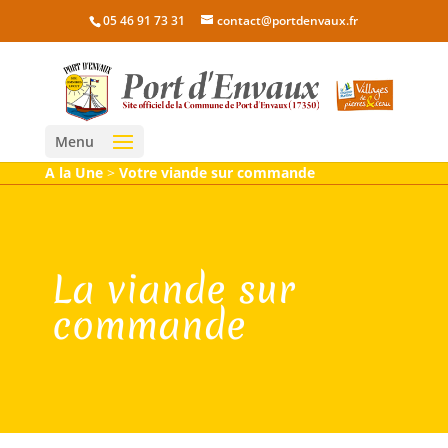
05 46 91 73 31
contact@portdenvaux.fr
Menu
A la Une
>
Votre viande sur commande
La viande sur
commande