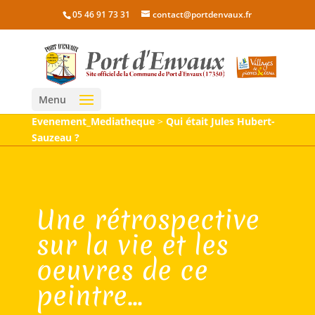
05 46 91 73 31
contact@portdenvaux.fr
Menu
Evenement_Mediatheque
>
Qui était Jules Hubert-
Sauzeau ?
Une rétrospective
sur la vie et les
oeuvres de ce
peintre...