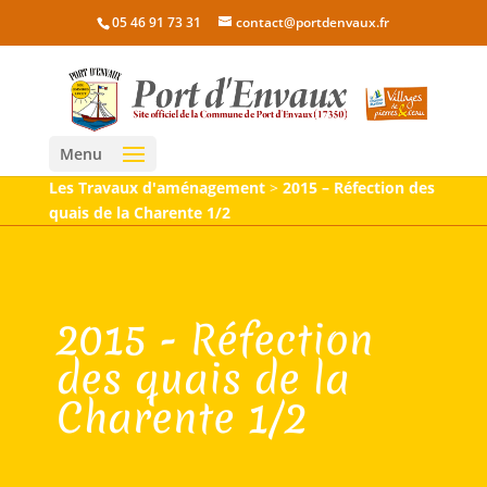
05 46 91 73 31
contact@portdenvaux.fr
Menu
Les Travaux d'aménagement
>
2015 – Réfection des
quais de la Charente 1/2
2015 - Réfection
des quais de la
Charente 1/2