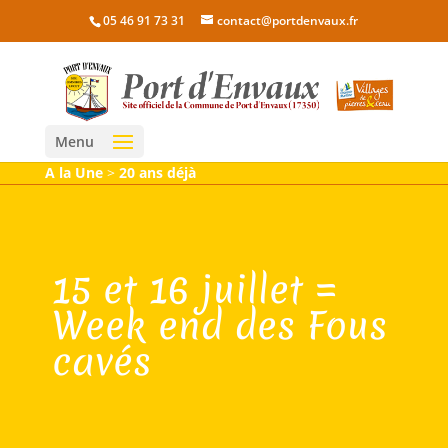
05 46 91 73 31
contact@portdenvaux.fr
Menu
A la Une
>
20 ans déjà
15 et 16 juillet =
Week end des Fous
cavés