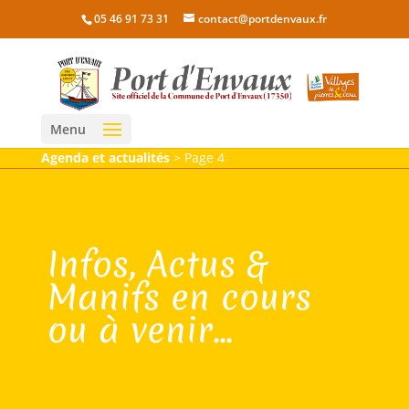
05 46 91 73 31
contact@portdenvaux.fr
Menu
Agenda et actualités
>
Page 4
Infos, Actus &
Manifs en cours
ou à venir...