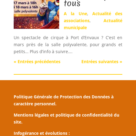
tous
A la Une
,
Actualité des
associations
,
Actualité
municipale
Un spectacle de cirque à Port d’Envaux ? C’est en
mars près de la salle polyvalente, pour grands et
petits… Plus d’info à suivre….
« Entrées précédentes
Entrées suivantes »
Politique Générale de Protection des Données à
caractère personnel.
Mentions légales et politique de confidentialité du
site.
Infogérance et évolutions :